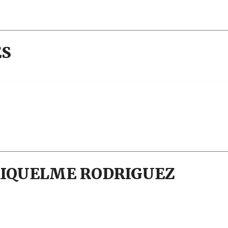
Narzole
San Lorenzo di Fossano
Susa
ES
 RIQUELME RODRIGUEZ