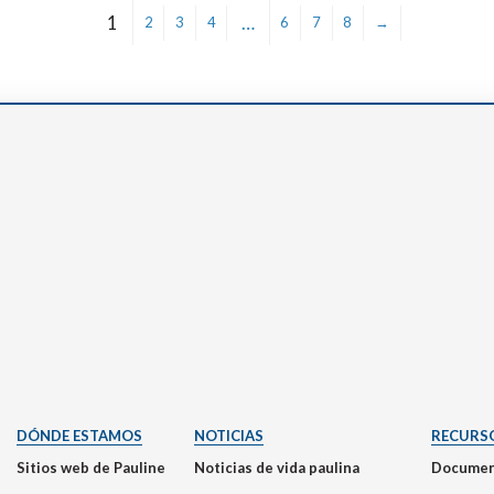
1
…
2
3
4
6
7
8
→
DÓNDE ESTAMOS
NOTICIAS
RECURS
Sitios web de Pauline
Noticias de vida paulina
Documen