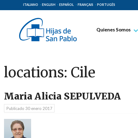
ITALIANO
ENGLISH
ESPAÑOL
FRANÇAIS
PORTUGÊS
Quienes Somos
Beato Santiago Alb
Venerable Tecla Me
Espiritualidad Pauli
locations:
Cile
Misión Paulina
Lugares de Origen
Maria Alicia SEPULVEDA
Gobierno General
Familia Paulina
Publicado
30 enero 2017