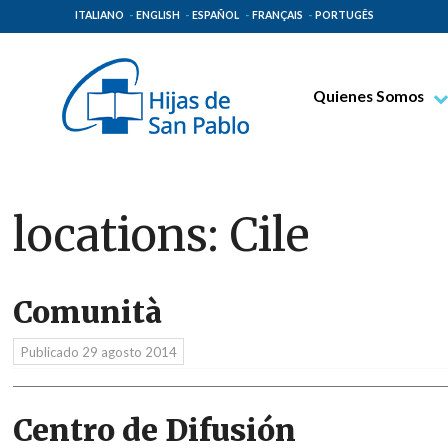
ITALIANO
ENGLISH
ESPAÑOL
FRANÇAIS
PORTUGÊS
Quienes Somos
Beato Santiago Alb
Venerable Tecla Me
Espiritualidad Pauli
locations:
Cile
Misión Paulina
Lugares de Origen
Comunità
Gobierno General
Familia Paulina
Publicado
29 agosto 2014
Centro de Difusión