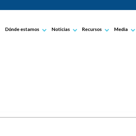
Dónde estamos
Noticias
Recursos
Media
erione
Sitios web de Pauline
Noticias de vida paulina
Documentos
Foto
rlo
Noticias del gobierno general
Oraciones
Vídeo
na
En breve
Boletín Información FSP
Nuestras Marcas
Centros bíblicos
Alba
Centros Editorial multimedial
Benevello
Centros de Distribución
Bra
Centros de comunicación
Castagnito
Cherasco