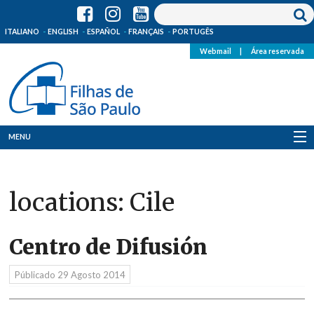
ITALIANO
ENGLISH
ESPAÑOL
FRANÇAIS
PORTUGÊS
Webmail
|
Área reservada
MENU
Quem Somos
locations:
Cile
Onde Estamos
Notícias
Centro de Difusión
Recursos
Públicado
29 Agosto 2014
Media