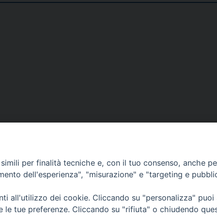
Narzole
San Lorenzo di Fossano
Susa
DOVE SIAMO
NOTIZIE
RISOR
imili per finalità tecniche e, con il tuo consenso, anche per 
erione
Siti web Paoline
Notizie di vita paolina
Preghi
amento dell'esperienza", "misurazione" e "targeting e pubbli
erlo
Notizie dal governo generale
Docum
Notizie in breve
Bollet
i all'utilizzo dei cookie. Cliccando su "personalizza" puoi
re le tue preferenze. Cliccando su "rifiuta" o chiudendo que