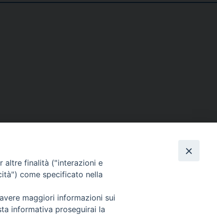
SE
MEDIA
I NOSTRI CONTATTI
altre finalità ("interazioni e
ere
Foto
Contatti
cità") come specificato nella
enti
Video
tino – PaolineOnline
 avere maggiori informazioni sui
sta informativa proseguirai la