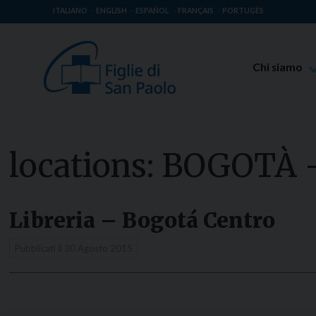
ITALIANO
ENGLISH
ESPAÑOL
FRANÇAIS
PORTUGÊS
Chi siamo
Beato Giaco
Venerabile T
Spiritualità 
locations:
BOGOTÀ 
Missione Pao
Luoghi delle 
Libreria – Bogotá Centro
Governo Gen
Famiglia Pao
Pubblicati il
30 Agosto 2015