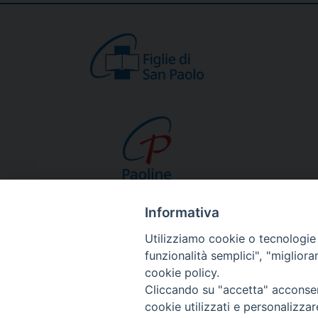
Informativa
CHI SIAMO
Utilizziamo cookie o tecnologie s
Beato Giacomo Alb
funzionalità semplici", "miglior
Venerabile Tecla M
cookie policy.
Spiritualità Paolina
Cliccando su "accetta" acconsent
Missione Paolina
cookie utilizzati e personalizza