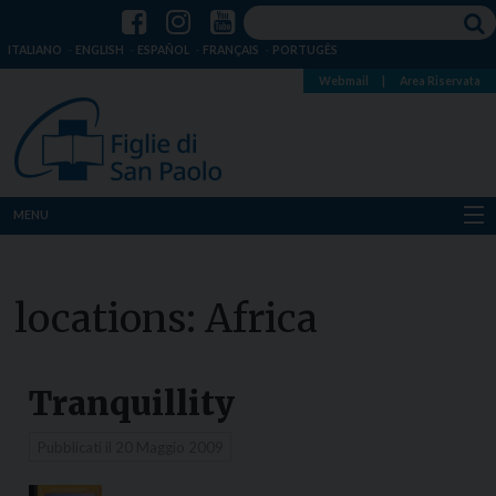
ITALIANO
ENGLISH
ESPAÑOL
FRANÇAIS
PORTUGÊS
Webmail
|
Area Riservata
MENU
Chi siamo
locations:
Africa
Dove siamo
Notizie
Tranquillity
Risorse
Pubblicati il
20 Maggio 2009
Media