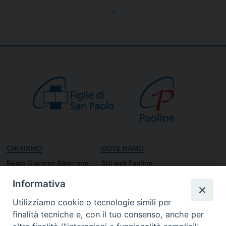
→
CHI SIAMO
DOVE SIAMO
Beato Giacomo Alberione
Siti web Paoline
Venerabile Tecla Merlo
NOTIZIE
Informativa
Spiritualità Paolina
Notizie di vita paolina
Utilizziamo cookie o tecnologie simili per
Missione Paolina
Notizie dal governo generale
finalità tecniche e, con il tuo consenso, anche per
Luoghi delle Origini
Notizie in breve