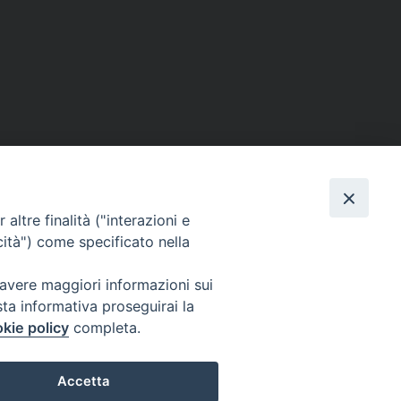
SE
MEDIA
I NOSTRI CONTATTI
altre finalità ("interazioni e
ere
Foto
Contatti
cità") come specificato nella
enti
Video
 avere maggiori informazioni sui
tino – PaolineOnline
sta informativa proseguirai la
kie policy
completa.
Accetta