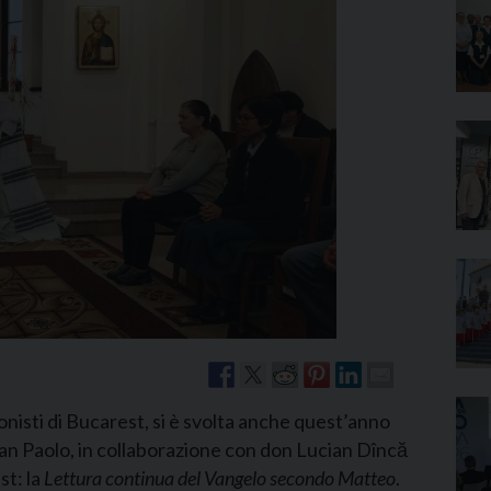
Narzole
San Lorenzo di Fossano
Susa
onisti di Bucarest, si è svolta anche quest’anno
 San Paolo, in collaborazione con don Lucian Dîncă
st: la
Lettura continua del Vangelo secondo Matteo
.