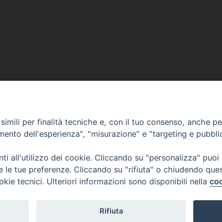
DOVE SIAMO
NOTIZIE
RISOR
imili per finalità tecniche e, con il tuo consenso, anche per 
erione
Siti web Paoline
Notizie di vita paolina
Preghi
amento dell'esperienza", "misurazione" e "targeting e pubbli
erlo
Notizie dal governo generale
Docum
i all'utilizzo dei cookie. Cliccando su "personalizza" puoi
Notizie in breve
Bollet
re le tue preferenze. Cliccando su "rifiuta" o chiudendo que
okie tecnici. Ulteriori informazioni sono disponibili nella
coo
i
Rifiuta