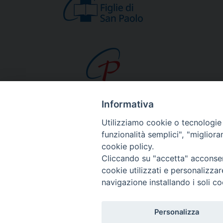
Informativa
CHI SIAMO
Utilizziamo cookie o tecnologie s
Beato Giacomo Alb
funzionalità semplici", "miglior
cookie policy.
Venerabile Tecla M
Cliccando su "accetta" acconsent
Spiritualità Paolina
cookie utilizzati e personalizza
Missione Paolina
navigazione installando i soli co
Luoghi delle Origin
Governo Generale
Personalizza
Famiglia Paolina