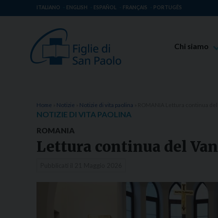
ITALIANO
ENGLISH
ESPAÑOL
FRANÇAIS
PORTUGÊS
Chi siamo
Beato Giaco
Venerabile T
Spiritualità 
Home
»
Notizie
»
Notizie di vita paolina
»
ROMANIA Lettura continua del
NOTIZIE DI VITA PAOLINA
Missione Pao
ROMANIA
Luoghi delle 
Lettura continua del Va
Governo Gen
Pubblicati il
21 Maggio 2026
Famiglia Pao