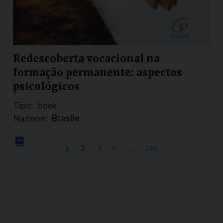
Redescoberta vocacional na
formação permanente: aspectos
psicológicos
Tipo:
book
Nazione:
Brasile
2
…
←
1
3
4
160
→