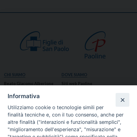
CHI SIAMO
DOVE SIAMO
Beato Giacomo Alberione
Siti web Paoline
Venerabile Tecla Merlo
NOTIZIE
Informativa
Spiritualità Paolina
Notizie di vita paolina
Utilizziamo cookie o tecnologie simili per
Missione Paolina
Notizie dal governo generale
finalità tecniche e, con il tuo consenso, anche per
Luoghi delle Origini
Notizie in breve
altre finalità ("interazioni e funzionalità semplici",
Governo Generale
RISORSE
"miglioramento dell'esperienza", "misurazione" e
"targeting e pubblicità") come specificato nella
Famiglia Paolina
Preghiere