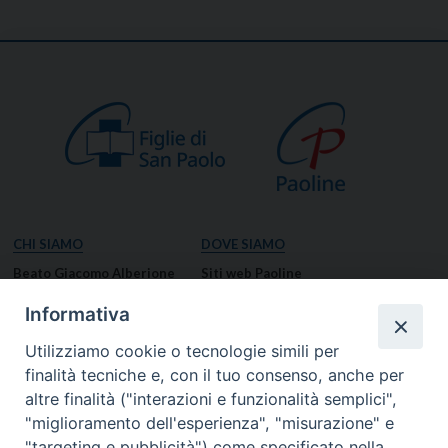
CHI SIAMO
DOVE SIAMO
Beato Giacomo Alberione
Siti web Paoline
Venerabile Tecla Merlo
NOTIZIE
Informativa
Spiritualità Paolina
Notizie di vita paolina
Utilizziamo cookie o tecnologie simili per
Missione Paolina
Notizie dal governo generale
finalità tecniche e, con il tuo consenso, anche per
Luoghi delle Origini
Notizie in breve
altre finalità ("interazioni e funzionalità semplici",
Governo Generale
RISORSE
"miglioramento dell'esperienza", "misurazione" e
"targeting e pubblicità") come specificato nella
Famiglia Paolina
Preghiere