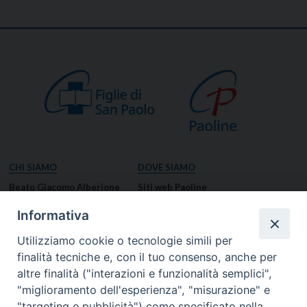
CHI SIAMO
DOVE SIAMO
Beato Giacomo Alberione
Siti web Paoline
Venerabile Tecla Merlo
NOTIZIE
Informativa
Spiritualità Paolina
Notizie di vita paolina
Utilizziamo cookie o tecnologie simili per
Missione Paolina
Notizie dal governo generale
finalità tecniche e, con il tuo consenso, anche per
Luoghi delle Origini
Notizie in breve
altre finalità ("interazioni e funzionalità semplici",
Governo Generale
RISORSE
"miglioramento dell'esperienza", "misurazione" e
"targeting e pubblicità") come specificato nella
Famiglia Paolina
Preghiere