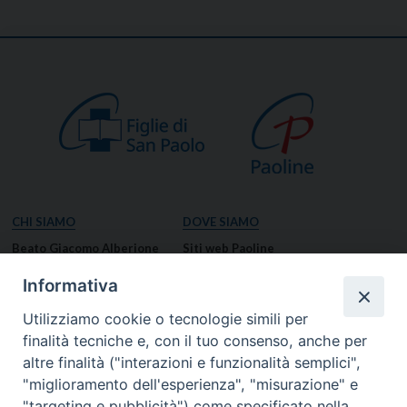
CHI SIAMO
DOVE SIAMO
Beato Giacomo Alberione
Siti web Paoline
Venerabile Tecla Merlo
NOTIZIE
Informativa
Spiritualità Paolina
Notizie di vita paolina
Utilizziamo cookie o tecnologie simili per
Missione Paolina
Notizie dal governo generale
finalità tecniche e, con il tuo consenso, anche per
Luoghi delle Origini
Notizie in breve
altre finalità ("interazioni e funzionalità semplici",
Governo Generale
RISORSE
"miglioramento dell'esperienza", "misurazione" e
"targeting e pubblicità") come specificato nella
Famiglia Paolina
Preghiere