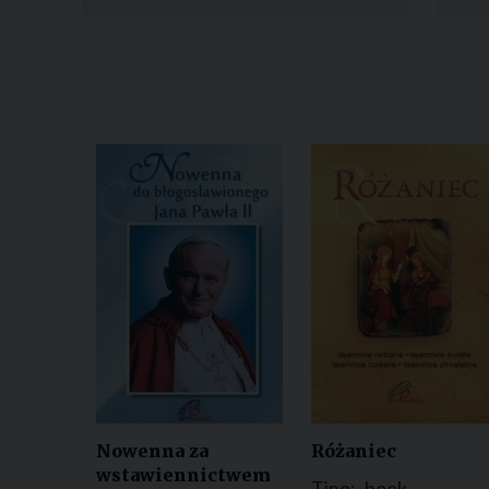
Nowenna za
Różaniec
wstawiennictwem
Tipo:
book