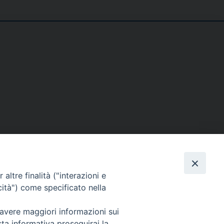
SE
MEDIA
I NOSTRI CONTATTI
altre finalità ("interazioni e
ere
Foto
Contatti
cità") come specificato nella
enti
Video
 avere maggiori informazioni sui
tino – PaolineOnline
sta informativa proseguirai la