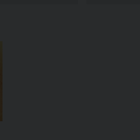
Narzole
San Lorenzo di Fossano
Susa