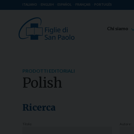
ITALIANO
ENGLISH
ESPAÑOL
FRANÇAIS
PORTUGÊS
Chi siamo
Beato Giaco
Venerabile T
Spiritualità 
PRODOTTI EDITORIALI
Missione Pao
Polish
Luoghi delle 
Governo Gen
Famiglia Pao
Ricerca
Titolo:
Autore: