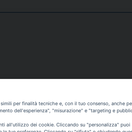
DOVE SIAMO
NOTIZIE
RISOR
imili per finalità tecniche e, con il tuo consenso, anche per 
erione
Siti web Paoline
Notizie di vita paolina
Preghi
amento dell'esperienza", "misurazione" e "targeting e pubbli
erlo
Notizie dal governo generale
Docum
i all'utilizzo dei cookie. Cliccando su "personalizza" puoi
Notizie in breve
Bollet
re le tue preferenze. Cliccando su "rifiuta" o chiudendo que