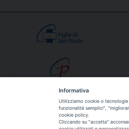
Informativa
CHI SIAMO
Utilizziamo cookie o tecnologie s
Beato Giacomo Alb
funzionalità semplici", "miglior
cookie policy.
Venerabile Tecla M
Cliccando su "accetta" acconsent
Spiritualità Paolina
cookie utilizzati e personalizza