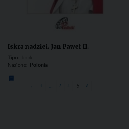
Iskra nadziei. Jan Paweł II.
Tipo:
book
Nazione:
Polonia
…
5
←
1
3
4
6
→