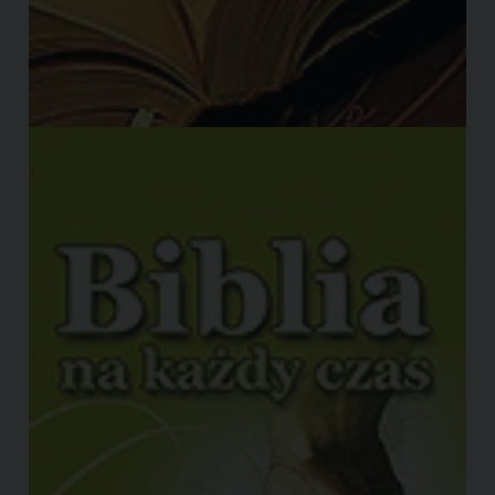
Biblia na każdą chwilę.
Tipo:
book
Nazione:
Polonia