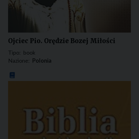
Ojciec Pio. Orędzie Bozej Miłości
Tipo:
book
Nazione:
Polonia