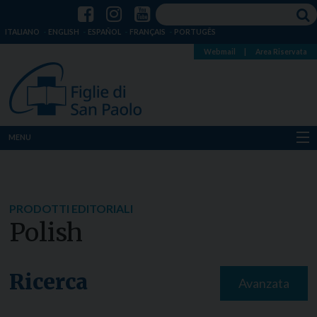
ITALIANO
ENGLISH
ESPAÑOL
FRANÇAIS
PORTUGÊS
Webmail
|
Area Riservata
MENU
Chi siamo
Dove siamo
PRODOTTI EDITORIALI
Polish
Notizie
Risorse
Ricerca
Avanzata
Media