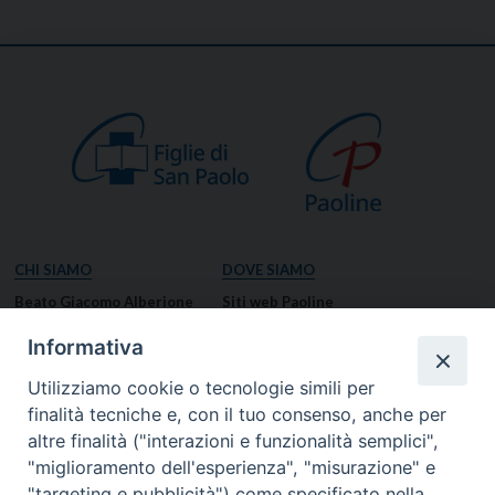
CHI SIAMO
DOVE SIAMO
Beato Giacomo Alberione
Siti web Paoline
Venerabile Tecla Merlo
NOTIZIE
Informativa
Spiritualità Paolina
Notizie di vita paolina
Utilizziamo cookie o tecnologie simili per
Missione Paolina
Notizie dal governo generale
finalità tecniche e, con il tuo consenso, anche per
Luoghi delle Origini
Notizie in breve
altre finalità ("interazioni e funzionalità semplici",
Governo Generale
RISORSE
"miglioramento dell'esperienza", "misurazione" e
"targeting e pubblicità") come specificato nella
Famiglia Paolina
Preghiere