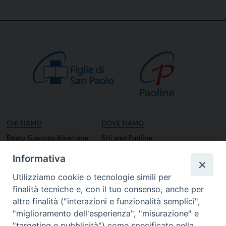
CHI SIAMO
DOVE SIAMO
Beato Giacomo Alberione
Siti web Paoline
Venerabile Tecla Merlo
NOTIZIE
Informativa
Spiritualità Paolina
Notizie di vita paolina
Utilizziamo cookie o tecnologie simili per
Missione Paolina
Notizie dal governo generale
finalità tecniche e, con il tuo consenso, anche per
Luoghi delle Origini
Notizie in breve
altre finalità ("interazioni e funzionalità semplici",
Governo Generale
RISORSE
"miglioramento dell'esperienza", "misurazione" e
"targeting e pubblicità") come specificato nella
Famiglia Paolina
Preghiere