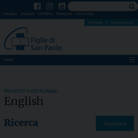
ITALIANO
ENGLISH
ESPAÑOL
FRANÇAIS
PORTUGÊS
Webmail
|
Area Riservata
MENU
Chi siamo
Dove siamo
PRODOTTI EDITORIALI
English
Notizie
Risorse
Ricerca
Avanzata
Media