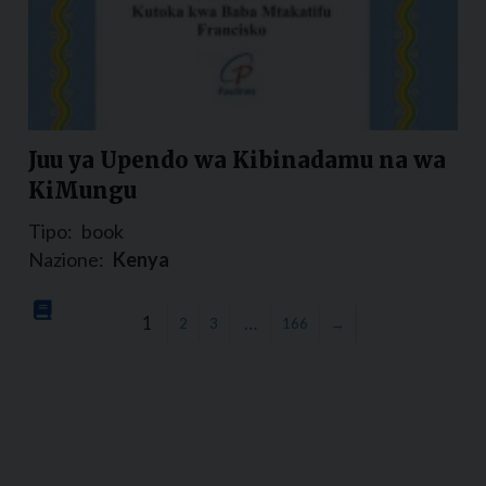
Juu ya Upendo wa Kibinadamu na wa
KiMungu
Tipo:
book
Nazione:
Kenya
1
…
2
3
166
→