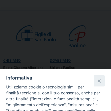
CHI SIAMO
DOVE SIAMO
Beato Giacomo Alberione
Siti web Paoline
Venerabile Tecla Merlo
NOTIZIE
Informativa
Spiritualità Paolina
Notizie di vita paolina
Utilizziamo cookie o tecnologie simili per
Missione Paolina
Notizie dal governo generale
finalità tecniche e, con il tuo consenso, anche per
Luoghi delle Origini
Notizie in breve
altre finalità ("interazioni e funzionalità semplici",
Governo Generale
RISORSE
"miglioramento dell'esperienza", "misurazione" e
"targeting e pubblicità") come specificato nella
Famiglia Paolina
Preghiere