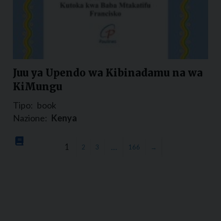
Juu ya Upendo wa Kibinadamu na wa
KiMungu
Tipo:
book
Nazione:
Kenya
1
…
2
3
166
→