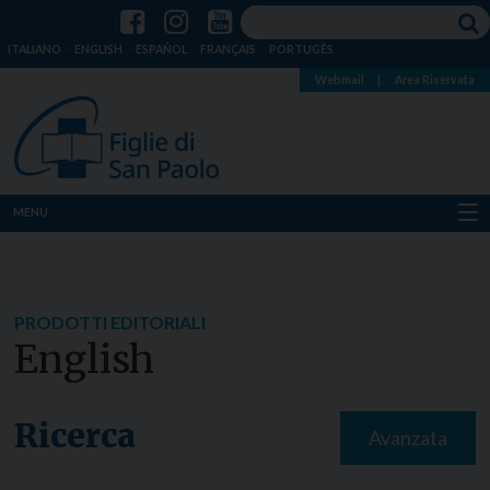
ITALIANO
ENGLISH
ESPAÑOL
FRANÇAIS
PORTUGÊS
Webmail
|
Area Riservata
MENU
Chi siamo
Dove siamo
PRODOTTI EDITORIALI
English
Notizie
Risorse
Ricerca
Avanzata
Media