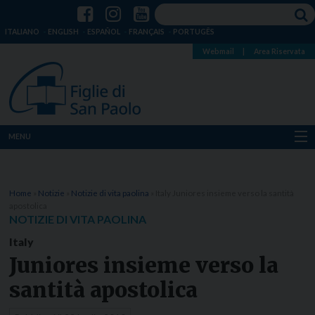
ITALIANO
ENGLISH
ESPAÑOL
FRANÇAIS
PORTUGÊS
Webmail
|
Area Riservata
MENU
Chi siamo
Home
»
Notizie
»
Notizie di vita paolina
»
Italy Juniores insieme verso la santità
Dove siamo
apostolica
NOTIZIE DI VITA PAOLINA
Notizie
Italy
Juniores insieme verso la
Risorse
santità apostolica
Media