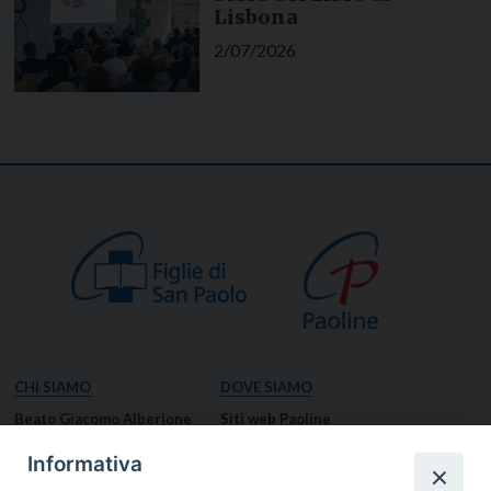
Lisbona
2/07/2026
CHI SIAMO
DOVE SIAMO
Beato Giacomo Alberione
Siti web Paoline
Venerabile Tecla Merlo
NOTIZIE
Informativa
Spiritualità Paolina
Notizie di vita paolina