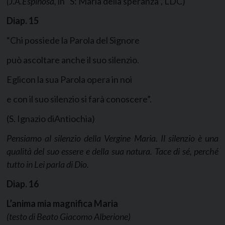
(J.A.Espinosa,
in “S: Maria della speranza”, LDC)
Diap.
15
“Chi possiede la Parola del Signore
può ascoltare anche il suo silenzio.
Eglicon la sua Parola opera in noi
e con il suo silenzio si farà conoscere”.
(S. Ignazio diAntiochia)
Pensiamo al silenzio della Vergine Maria. Il silenzio è una
qualità del suo essere e della sua natura. Tace di sé, perché
tutto in Lei parla di Dio.
Diap.
16
L’anima mia magnifica Maria
(testo di Beato
Giacomo Alberione)