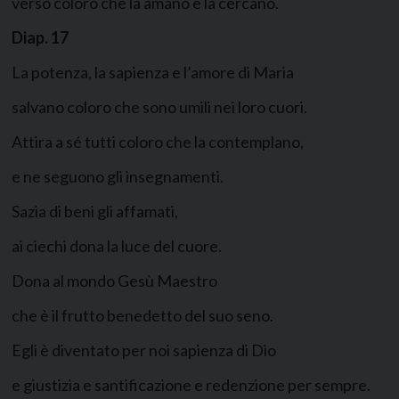
verso coloro che la amano e la cercano.
Diap.
17
La potenza, la sapienza e l’amore di Maria
salvano coloro che sono umili nei loro cuori.
Attira a sé tutti coloro che la contemplano,
e ne seguono gli insegnamenti.
Sazia di beni gli affamati,
ai ciechi dona la luce del cuore.
Dona al mondo Gesù Maestro
che è il frutto benedetto del suo seno.
Egli è diventato per noi sapienza di Dio
e giustizia e santificazione e redenzione per sempre.