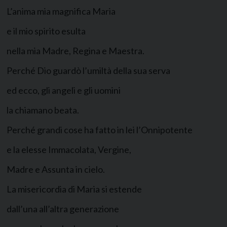
L’anima mia magnifica Maria
e il mio spirito esulta
nella mia Madre, Regina e Maestra.
Perché Dio guardò l’umiltà della sua serva
ed ecco, gli angeli e gli uomini
la chiamano beata.
Perché grandi cose ha fatto in lei l’Onnipotente
e la elesse Immacolata, Vergine,
Madre e Assunta in cielo.
La misericordia di Maria si estende
dall’una all’altra generazione