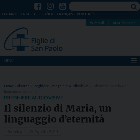
ITALIANO
ENGLISH
ESPAÑOL
FRANÇAIS
PORTUGÊS
Webmail
|
Area Riservata
MENU
Chi siamo
Home
»
Risorse
»
Preghiere
»
Preghiere Audiovisive
»
Il silenzio di Maria, un
Dove siamo
linguaggio d’eternità
PREGHIERE AUDIOVISIVE
Notizie
Il silenzio di Maria, un
linguaggio d’eternità
Risorse
Pubblicati il
25 Agosto 2011
Media