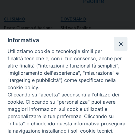
CHI SIAMO
DOVE SIAMO
Beato Giacomo Alberione
Siti web Paoline
Venerabile Tecla Merlo
NOTIZIE
Informativa
Spiritualità Paolina
Notizie di vita paolina
Utilizziamo cookie o tecnologie simili per
Missione Paolina
Notizie dal governo generale
finalità tecniche e, con il tuo consenso, anche per
Luoghi delle Origini
Notizie in breve
altre finalità ("interazioni e funzionalità semplici",
Governo Generale
RISORSE
"miglioramento dell'esperienza", "misurazione" e
"targeting e pubblicità") come specificato nella
Famiglia Paolina
Preghiere
cookie policy.
Documenti
Cliccando su "accetta" acconsenti all'utilizzo dei
Bollettino – PaolineOnline
cookie. Cliccando su "personalizza" puoi avere
MEDIA
I NOSTRI CONTATTI
maggiori informazioni sui cookie utilizzati e
Foto
Contatti
personalizzare le tue preferenze. Cliccando su
"rifiuta" o chiudendo questa informativa proseguirai
Video
la navigazione installando i soli cookie tecnici.
Preferenze Cookie
© 2026 FIGLIE DI SAN PAOLO
- Casa Generalizia - Via S. Giovanni Eudes, 25, 00163