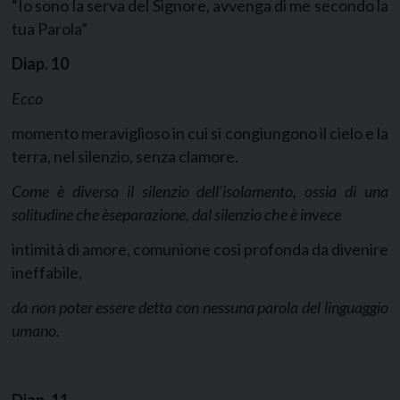
“Io sono la serva del Signore, avvenga di me secondo la
tua Parola”
Diap.
10
Ecco
momento meraviglioso in cui si congiungono il cielo e la
terra, nel silenzio, senza clamore.
Come è diverso il silenzio dell’isolamento, ossia di una
solitudine che èseparazione, dal
silenzio che è invece
intimità di amore, comunione così profonda da divenire
ineffabile,
da non poter essere detta con nessuna parola del linguaggio
umano.
Diap.
11