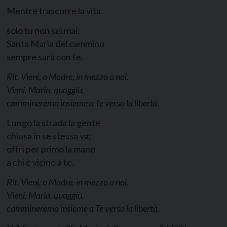
Mentre trascorre la vita
solo tu non sei mai:
Santa Maria del cammino
sempre sarà con te.
Rit.
Vieni, o Madre, in mezzo a noi.
Vieni, Maria, quaggiù,
cammineremo insieme a Te verso la libertà.
Lungo la strada la gente
chiusa in se stessa va;
offri per primo la mano
a chi è vicino a te.
Rit.
Vieni, o Madre, in mezzo a noi.
Vieni, Maria, quaggiù,
cammineremo insieme a Te verso la libertà.