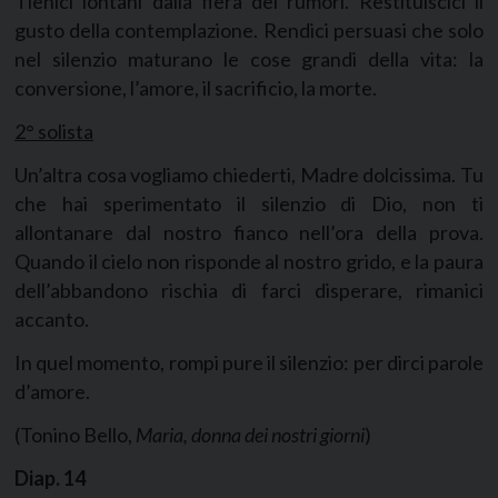
Tienici lontani dalla fiera dei rumori. Restituiscici il
gusto della contemplazione. Rendici persuasi che solo
nel silenzio maturano le cose grandi della vita: la
conversione, l’amore, il sacrificio, la morte.
2° solista
Un’altra cosa vogliamo chiederti, Madre dolcissima. Tu
che hai sperimentato il silenzio di Dio, non ti
allontanare dal nostro fianco nell’ora della prova.
Quando il cielo non risponde al nostro grido, e la paura
dell’abbandono rischia di farci disperare, rimanici
accanto.
In quel momento, rompi pure il silenzio: per dirci parole
d’amore.
(Tonino Bello,
Maria, donna dei nostri giorni
)
Diap.
14