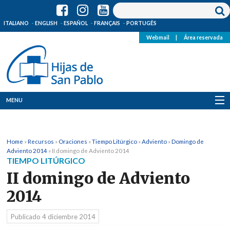
ITALIANO
ENGLISH
ESPAÑOL
FRANÇAIS
PORTUGÊS
Webmail
|
Área reservada
MENU
Quienes Somos
Home
»
Recursos
»
Oraciones
»
Tiempo Litúrgico
»
Adviento
»
Domingo de
Dónde estamos
Adviento 2014
»
II domingo de Adviento 2014
TIEMPO LITÚRGICO
Noticias
II domingo de Adviento
2014
Recursos
Publicado
4 diciembre 2014
Media