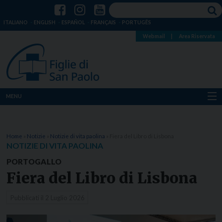
ITALIANO
ENGLISH
ESPAÑOL
FRANÇAIS
PORTUGÊS
Webmail
|
Area Riservata
MENU
Chi siamo
Home
»
Notizie
»
Notizie di vita paolina
»
Fiera del Libro di Lisbona
Dove siamo
NOTIZIE DI VITA PAOLINA
PORTOGALLO
Notizie
Fiera del Libro di Lisbona
Risorse
Pubblicati il
2 Luglio 2026
Media