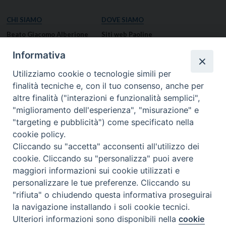
CHI SIAMO
DOVE SIAMO
Beato Giacomo Alberione
Siti web Paoline
Venerabile Tecla Merlo
NOTIZIE
Informativa
Spiritualità Paolina
Notizie di vita paolina
Utilizziamo cookie o tecnologie simili per
Missione Paolina
Notizie dal governo generale
finalità tecniche e, con il tuo consenso, anche per
Luoghi delle Origini
Notizie in breve
altre finalità ("interazioni e funzionalità semplici",
Governo Generale
RISORSE
"miglioramento dell'esperienza", "misurazione" e
"targeting e pubblicità") come specificato nella
Famiglia Paolina
Preghiere
cookie policy.
Documenti
Cliccando su "accetta" acconsenti all'utilizzo dei
Bollettino – PaolineOnline
cookie. Cliccando su "personalizza" puoi avere
MEDIA
I NOSTRI CONTATTI
maggiori informazioni sui cookie utilizzati e
Foto
Contatti
personalizzare le tue preferenze. Cliccando su
"rifiuta" o chiudendo questa informativa proseguirai
Video
la navigazione installando i soli cookie tecnici.
Preferenze Cookie
© 2026 FIGLIE DI SAN PAOLO
- Casa Generalizia - Via S. Giovanni Eudes, 25, 00163
Ulteriori informazioni sono disponibili nella
cookie
Roma -
tel:
(06) 661.30.39 -
email:
fsp@paoline.org |
Privacy