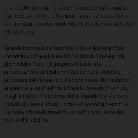
Tra le 900 case editrici presenti nei 350 padiglioni del
Parco Eduardo VII, le Paulinas hanno partecipato con
tre stand, promuovendo il volume
IA é Agora
di Alberto
Monteverdi.
Grande interesse ha suscitato l’Enciclica
Magnifica
Humanitas
di Papa Leone XIV, richiesta fin dai primi
giorni della Fiera. L’8 giugno si è tenuta la
presentazione ufficiale nell’Auditorium Lusíadas,
promossa dal Patriarca di Lisbona mons. Rui Valério e
organizzata con Paulinas e Paulus. Sono intervenuti,
tra gli altri, l’ex Presidente della Repubblica Marcelo
Rebelo de Sousa, Paulo Portas e il sociologo António
Barreto, offrendo una lettura multidisciplinare dei
temi dell’Enciclica.