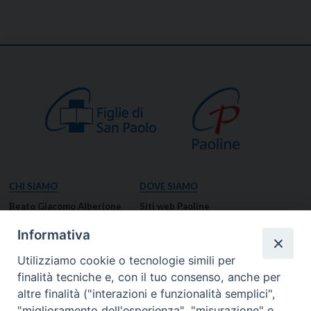
CHI SIAMO
DOVE SIAMO
Beato Giacomo Alberione
Siti web Paoline
Venerabile Tecla Merlo
NOTIZIE
Informativa
Spiritualità Paolina
Notizie di vita paolina
Utilizziamo cookie o tecnologie simili per
Missione Paolina
Notizie dal governo generale
finalità tecniche e, con il tuo consenso, anche per
Luoghi delle Origini
Notizie in breve
altre finalità ("interazioni e funzionalità semplici",
Governo Generale
RISORSE
"miglioramento dell'esperienza", "misurazione" e