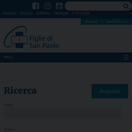
ITALIANO
ENGLISH
ESPAÑOL
FRANÇAIS
PORTUGÊS
Webmail
|
Area Riservata
MENU
Chi siamo
Dove siamo
Ricerca
Avanzata
Notizie
Titolo:
Risorse
Media
Autore: