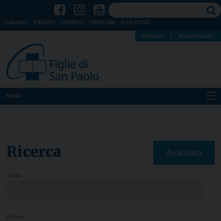
ITALIANO
ENGLISH
ESPAÑOL
FRANÇAIS
PORTUGÊS
Webmail
|
Area Riservata
MENU
Chi siamo
Dove siamo
Ricerca
Avanzata
Notizie
Titolo:
Risorse
Media
Autore: