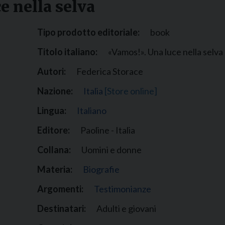
e nella selva
Narzole
San Lorenzo di Fossano
Tipo prodotto editoriale:
book
Susa
Titolo italiano:
«Vamos!». Una luce nella selva
Autori:
Federica Storace
Nazione:
Italia
[Store online]
Lingua:
Italiano
Editore:
Paoline - Italia
Collana:
Uomini e donne
Materia:
Biografie
Argomenti:
Testimonianze
Destinatari:
Adulti e giovani