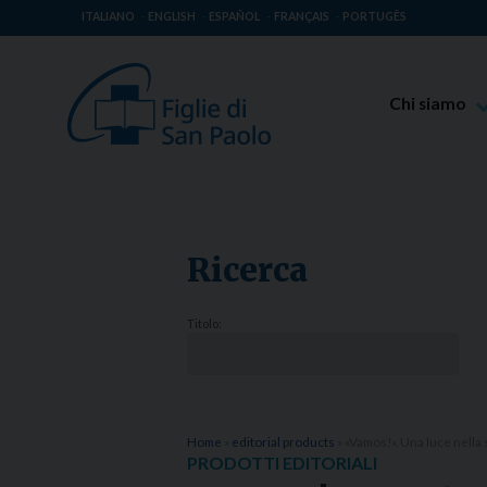
ITALIANO
ENGLISH
ESPAÑOL
FRANÇAIS
PORTUGÊS
Chi siamo
Beato Giaco
Venerabile T
Spiritualità 
Ricerca
Missione Pao
Luoghi delle 
Titolo:
Governo Gen
Famiglia Pao
Home
»
editorial products
»
«Vamos!». Una luce nella 
PRODOTTI EDITORIALI