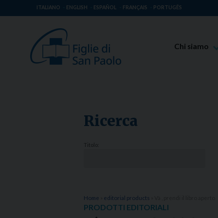
ITALIANO
ENGLISH
ESPAÑOL
FRANÇAIS
PORTUGÊS
Chi siamo
Beato Giaco
Venerabile T
Spiritualità 
Ricerca
Missione Pao
Luoghi delle 
Titolo:
Governo Gen
Famiglia Pao
Home
»
editorial products
»
Và , prendi il libro aperto
PRODOTTI EDITORIALI