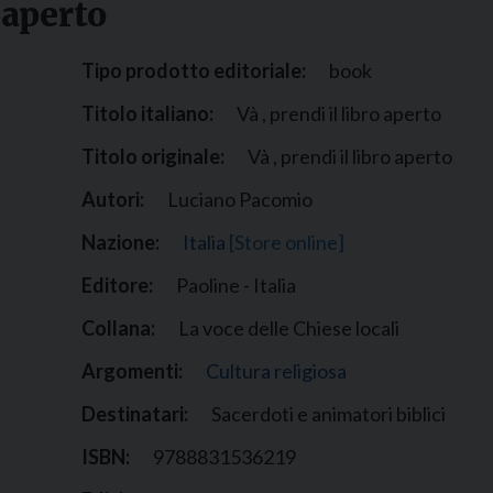
 aperto
Narzole
San Lorenzo di Fossano
Tipo prodotto editoriale:
book
Susa
Titolo italiano:
Và , prendi il libro aperto
Titolo originale:
Và , prendi il libro aperto
Autori:
Luciano Pacomio
Nazione:
Italia
[Store online]
Editore:
Paoline - Italia
Collana:
La voce delle Chiese locali
Argomenti:
Cultura religiosa
Destinatari:
Sacerdoti e animatori biblici
ISBN:
9788831536219