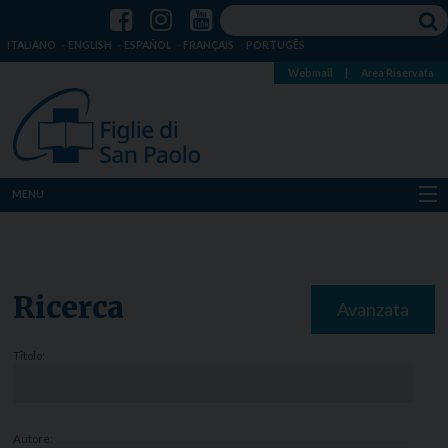
ITALIANO
ENGLISH
ESPAÑOL
FRANÇAIS
PORTUGÊS
Webmail
|
Area Riservata
MENU
Chi siamo
Dove siamo
Ricerca
Avanzata
Notizie
Titolo:
Risorse
Media
Autore: