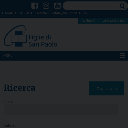
ITALIANO
ENGLISH
ESPAÑOL
FRANÇAIS
PORTUGÊS
Webmail
|
Area Riservata
MENU
Chi siamo
Dove siamo
Ricerca
Avanzata
Notizie
Titolo:
Risorse
Media
Autore: