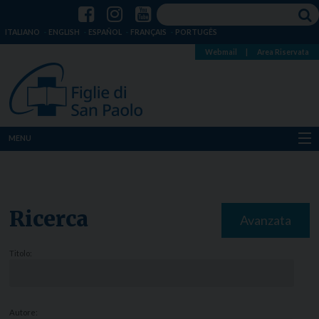
ITALIANO
ENGLISH
ESPAÑOL
FRANÇAIS
PORTUGÊS
Webmail
|
Area Riservata
MENU
Chi siamo
Dove siamo
Ricerca
Avanzata
Notizie
Titolo:
Risorse
Media
Autore: