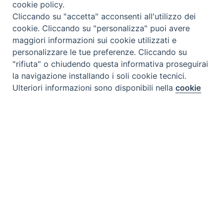
cookie policy.
Cliccando su "accetta" acconsenti all'utilizzo dei
cookie. Cliccando su "personalizza" puoi avere
maggiori informazioni sui cookie utilizzati e
personalizzare le tue preferenze. Cliccando su
"rifiuta" o chiudendo questa informativa proseguirai
la navigazione installando i soli cookie tecnici.
Preferenze Cookie
Ulteriori informazioni sono disponibili nella
cookie
policy
completa.
Personalizza
Tipo prodotto editoriale:
book
Rifiuta
Titolo italiano:
Auguri (cento anni!)
Accetta
Titolo originale:
Sto lat!
Autori:
pensieri