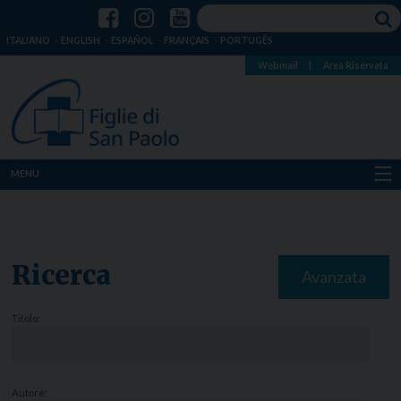
ITALIANO
ENGLISH
ESPAÑOL
FRANÇAIS
PORTUGÊS
Webmail
|
Area Riservata
MENU
Chi siamo
Dove siamo
Ricerca
Avanzata
Notizie
Titolo:
Risorse
Media
Autore: