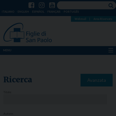
ITALIANO
ENGLISH
ESPAÑOL
FRANÇAIS
PORTUGÊS
Webmail
|
Area Riservata
MENU
Chi siamo
Dove siamo
Ricerca
Avanzata
Notizie
Titolo:
Risorse
Media
Autore: