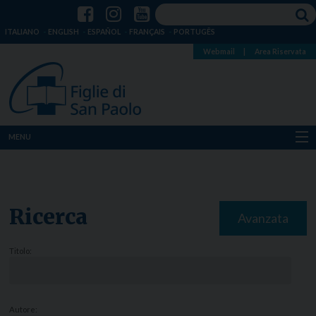
ITALIANO
ENGLISH
ESPAÑOL
FRANÇAIS
PORTUGÊS
Webmail
|
Area Riservata
MENU
Chi siamo
Dove siamo
Ricerca
Avanzata
Notizie
Titolo:
Risorse
Media
Autore: