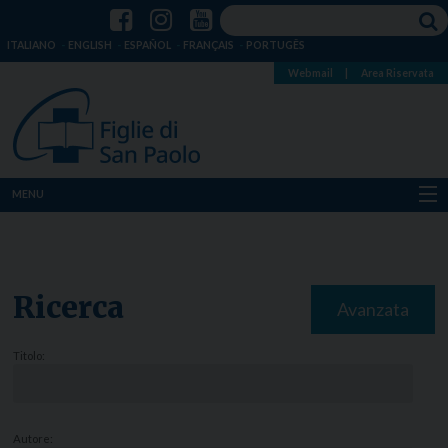
ITALIANO
ENGLISH
ESPAÑOL
FRANÇAIS
PORTUGÊS
Webmail
|
Area Riservata
MENU
Chi siamo
Dove siamo
Ricerca
Avanzata
Notizie
Titolo:
Risorse
Media
Autore: