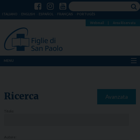
ITALIANO
ENGLISH
ESPAÑOL
FRANÇAIS
PORTUGÊS
Webmail
|
Area Riservata
MENU
Chi siamo
Dove siamo
Ricerca
Avanzata
Notizie
Titolo:
Risorse
Media
Autore: