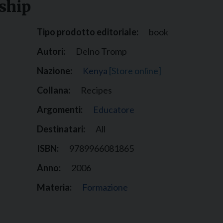
dship
Narzole
San Lorenzo di Fossano
Tipo prodotto editoriale:
book
Susa
Autori:
Delno Tromp
Nazione:
Kenya
[Store online]
Collana:
Recipes
Argomenti:
Educatore
Destinatari:
All
ISBN:
9789966081865
Anno:
2006
Materia:
Formazione