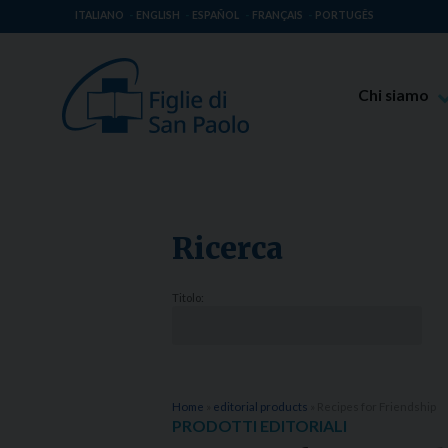
ITALIANO
ENGLISH
ESPAÑOL
FRANÇAIS
PORTUGÊS
Chi siamo
Beato Giaco
Venerabile T
Spiritualità 
Ricerca
Missione Pao
Luoghi delle 
Titolo:
Governo Gen
Famiglia Pao
Home
»
editorial products
»
Recipes for Friendship
PRODOTTI EDITORIALI