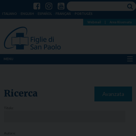
ITALIANO
ENGLISH
ESPAÑOL
FRANÇAIS
PORTUGÊS
Webmail
|
Area Riservata
MENU
Chi siamo
Dove siamo
Ricerca
Avanzata
Notizie
Titolo:
Risorse
Media
Autore: