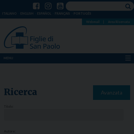
ITALIANO
ENGLISH
ESPAÑOL
FRANÇAIS
PORTUGÊS
Webmail
|
Area Riservata
MENU
Chi siamo
Dove siamo
Ricerca
Avanzata
Notizie
Titolo:
Risorse
Media
Autore: