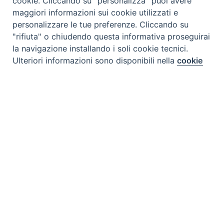
cookie. Cliccando su "personalizza" puoi avere
maggiori informazioni sui cookie utilizzati e
personalizzare le tue preferenze. Cliccando su
"rifiuta" o chiudendo questa informativa proseguirai
la navigazione installando i soli cookie tecnici.
Preferenze Cookie
Ulteriori informazioni sono disponibili nella
cookie
policy
completa.
Tipo prodotto editoriale:
audio
Personalizza
Titolo italiano:
Paolo un aventuriero della Fede
Titolo originale:
Paul an adventurer of Faith
Rifiuta
Supporto:
DVD
Accetta
Autori:
Comite Francais Radio Television
Cantanti:
56 min
Nazione:
Kenya
[Store online]