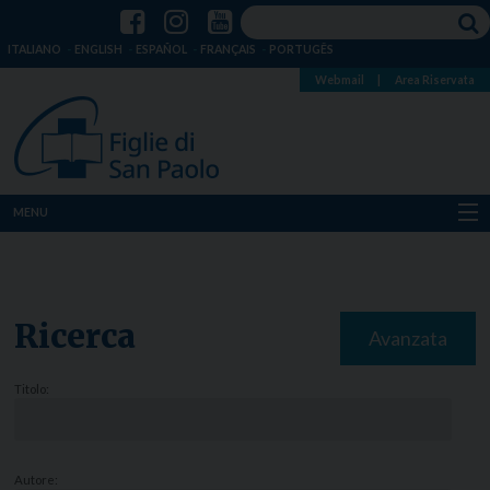
ITALIANO
ENGLISH
ESPAÑOL
FRANÇAIS
PORTUGÊS
Webmail
|
Area Riservata
MENU
Chi siamo
Dove siamo
Ricerca
Avanzata
Notizie
Titolo:
Risorse
Media
Autore: