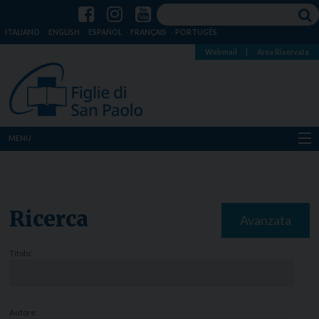
ITALIANO
ENGLISH
ESPAÑOL
FRANÇAIS
PORTUGÊS
Webmail
|
Area Riservata
MENU
Chi siamo
Dove siamo
Ricerca
Avanzata
Notizie
Titolo:
Risorse
Media
Autore: