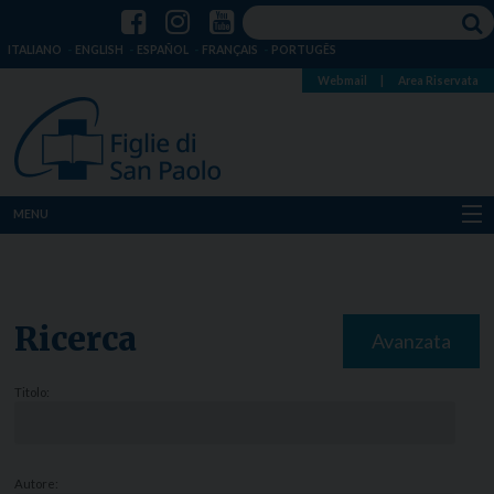
ITALIANO
ENGLISH
ESPAÑOL
FRANÇAIS
PORTUGÊS
Webmail
|
Area Riservata
MENU
Chi siamo
Dove siamo
Ricerca
Avanzata
Notizie
Titolo:
Risorse
Media
Autore: