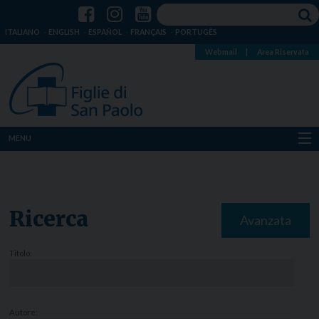
ITALIANO
ENGLISH
ESPAÑOL
FRANÇAIS
PORTUGÊS
Webmail
|
Area Riservata
MENU
Chi siamo
Dove siamo
Ricerca
Avanzata
Notizie
Titolo:
Risorse
Media
Autore: