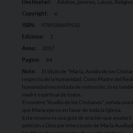
Destinatari:
Adultos, jóvenes, Laicos, Religio
Copyright:
si
ISBN:
9789586699532
Edizione:
1
Anno:
2017
Pagine:
64
Note:
El título de “María, Auxilio de los Crist
respecto de la humanidad. Como Madre del Redent
humanidad necesitada de redención; lo es tambié
madre espiritual de todos.
El nombre “Auxilio de los Cristianos”, señala una
que María ejerce en favor de toda la Iglesia.
Esta novena es una guía de oración que ayudará al
petición a Dios por intercesión de María Auxilia