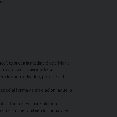
sos
ianos”, expresa la mediación de María
or, ella es la ayuda de la
n de cada individuo, porque es la
 especial forma de mediación, aquella
 lector, a elevar no solo una
dora sino que también lo animará en