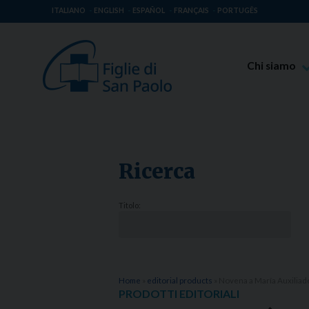
ITALIANO
ENGLISH
ESPAÑOL
FRANÇAIS
PORTUGÊS
Chi siamo
Beato Giaco
Venerabile T
Spiritualità 
Ricerca
Missione Pao
Luoghi delle 
Titolo:
Governo Gen
Famiglia Pao
Home
»
editorial products
»
Novena a María Auxiliad
PRODOTTI EDITORIALI