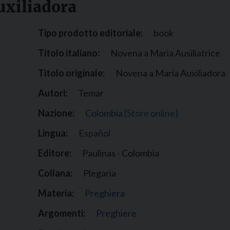
uxiliadora
Narzole
San Lorenzo di Fossano
Tipo prodotto editoriale:
book
Susa
Titolo italiano:
Novena a Maria Ausiliatrice
Titolo originale:
Novena a María Auxiliadora
Autori:
Temar
Nazione:
Colombia
[Store online]
Lingua:
Español
Editore:
Paulinas - Colombia
Collana:
Plegaria
Materia:
Preghiera
Argomenti:
Preghiere