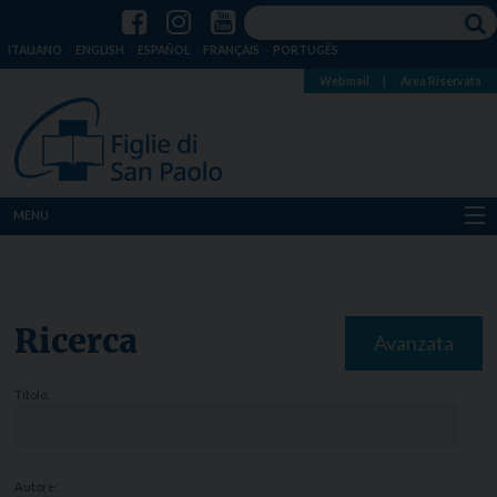
ITALIANO
ENGLISH
ESPAÑOL
FRANÇAIS
PORTUGÊS
Webmail
|
Area Riservata
MENU
Chi siamo
Dove siamo
Ricerca
Avanzata
Notizie
Titolo:
Risorse
Media
Autore: