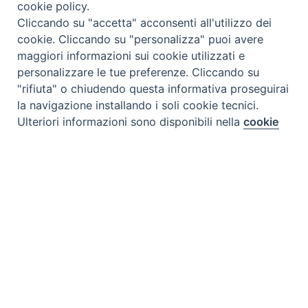
cookie policy.
Cliccando su "accetta" acconsenti all'utilizzo dei
cookie. Cliccando su "personalizza" puoi avere
maggiori informazioni sui cookie utilizzati e
personalizzare le tue preferenze. Cliccando su
"rifiuta" o chiudendo questa informativa proseguirai
la navigazione installando i soli cookie tecnici.
Preferenze Cookie
Ulteriori informazioni sono disponibili nella
cookie
policy
completa.
Personalizza
Tipo prodotto editoriale:
book
Rifiuta
Titolo italiano:
Tanti auguri
Accetta
Titolo originale:
Moc zyczen
Autori:
pensieri