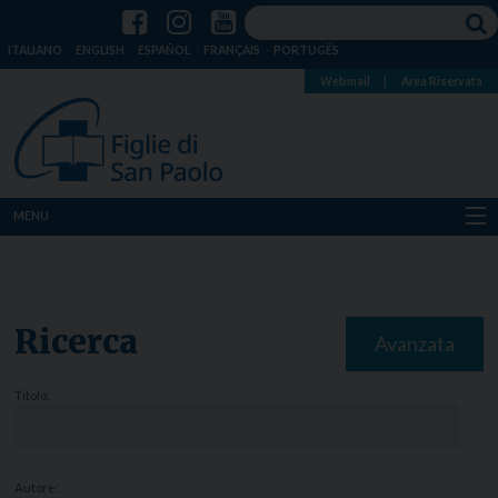
ITALIANO
ENGLISH
ESPAÑOL
FRANÇAIS
PORTUGÊS
Webmail
|
Area Riservata
MENU
Chi siamo
Dove siamo
Ricerca
Avanzata
Notizie
Titolo:
Risorse
Media
Autore: