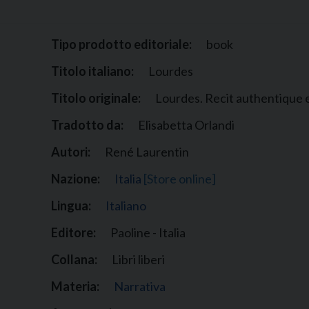
Narzole
San Lorenzo di Fossano
Tipo prodotto editoriale:
book
Susa
Titolo italiano:
Lourdes
Titolo originale:
Lourdes. Recit authentique e
Tradotto da:
Elisabetta Orlandi
Autori:
René Laurentin
Nazione:
Italia
[Store online]
Lingua:
Italiano
Editore:
Paoline - Italia
Collana:
Libri liberi
Materia:
Narrativa