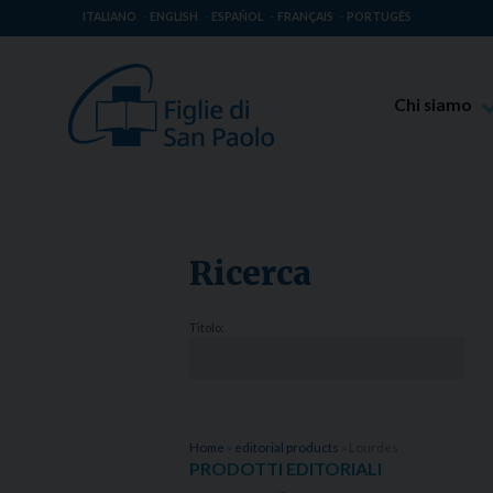
ITALIANO
ENGLISH
ESPAÑOL
FRANÇAIS
PORTUGÊS
Chi siamo
Beato Giaco
Venerabile T
Spiritualità 
Ricerca
Missione Pao
Luoghi delle 
Titolo:
Governo Gen
Famiglia Pao
Home
»
editorial products
»
Lourdes
PRODOTTI EDITORIALI