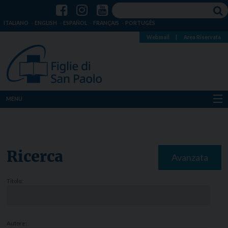
ITALIANO
ENGLISH
ESPAÑOL
FRANÇAIS
PORTUGÊS
Webmail
|
Area Riservata
MENU
Chi siamo
Dove siamo
Ricerca
Avanzata
Notizie
Titolo:
Risorse
Media
Autore: