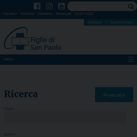
ITALIANO
ENGLISH
ESPAÑOL
FRANÇAIS
PORTUGÊS
Webmail
|
Area Riservata
MENU
Chi siamo
Dove siamo
Ricerca
Avanzata
Notizie
Titolo:
Risorse
Media
Autore: