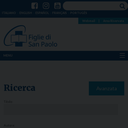
ITALIANO
ENGLISH
ESPAÑOL
FRANÇAIS
PORTUGÊS
Webmail
|
Area Riservata
MENU
Chi siamo
Dove siamo
Ricerca
Avanzata
Notizie
Titolo:
Risorse
Media
Autore: