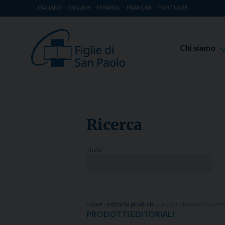
ITALIANO
ENGLISH
ESPAÑOL
FRANÇAIS
PORTUGÊS
Chi siamo
Beato Giaco
Venerabile T
Spiritualità 
Ricerca
Missione Pao
Luoghi delle 
Titolo:
Governo Gen
Famiglia Pao
Home
»
editorial products
»
L’estate che non ti aspetti
PRODOTTI EDITORIALI