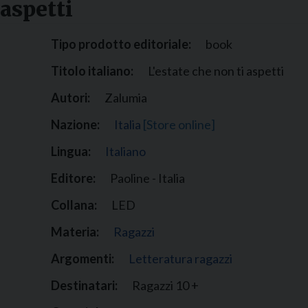
 aspetti
Narzole
San Lorenzo di Fossano
Tipo prodotto editoriale:
book
Susa
Titolo italiano:
L'estate che non ti aspetti
Autori:
Zalumia
Nazione:
Italia
[Store online]
Lingua:
Italiano
Editore:
Paoline - Italia
Collana:
LED
Materia:
Ragazzi
Argomenti:
Letteratura ragazzi
Destinatari:
Ragazzi 10 +