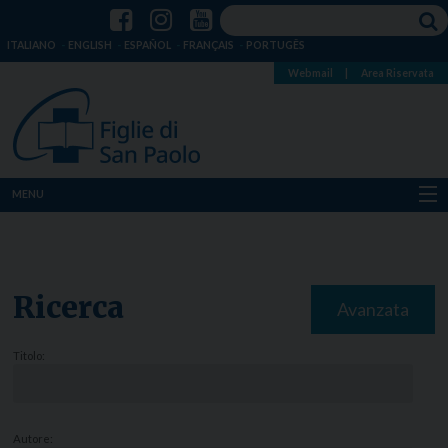
ITALIANO
ENGLISH
ESPAÑOL
FRANÇAIS
PORTUGÊS
Webmail
|
Area Riservata
MENU
Chi siamo
Dove siamo
Ricerca
Avanzata
Notizie
Titolo:
Risorse
Media
Autore: