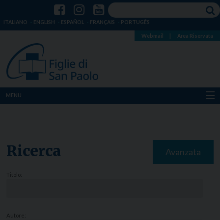
ITALIANO
ENGLISH
ESPAÑOL
FRANÇAIS
PORTUGÊS
Webmail
|
Area Riservata
MENU
Chi siamo
Dove siamo
Ricerca
Avanzata
Notizie
Titolo:
Risorse
Media
Autore: