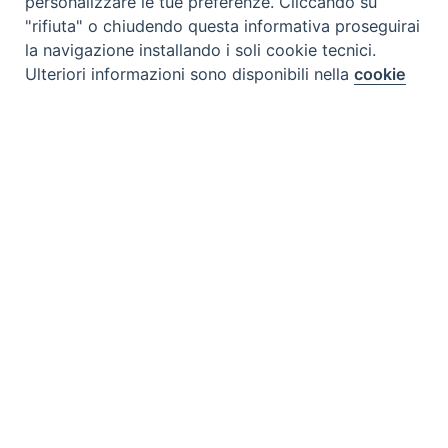
personalizzare le tue preferenze. Cliccando su
"rifiuta" o chiudendo questa informativa proseguirai
la navigazione installando i soli cookie tecnici.
Preferenze Cookie
Ulteriori informazioni sono disponibili nella
cookie
policy
completa.
Personalizza
Tipo prodotto editoriale:
book
Titolo italiano:
Il sistema di coaching adattato per
Rifiuta
combattere la povertà in Africa
Autori:
A. Cyriaque Sindayikengera
Accetta
Nazione:
Costa d'Avorio
[Store online]
Lingua:
Français
Editore:
Paulines- Costa d’Avorio
Materia:
Formazione