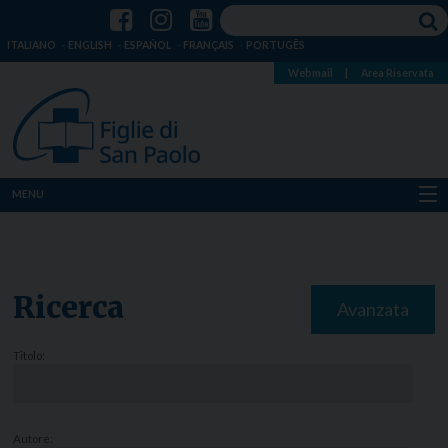
ITALIANO
ENGLISH
ESPAÑOL
FRANÇAIS
PORTUGÊS
Webmail
|
Area Riservata
MENU
Chi siamo
Dove siamo
Ricerca
Avanzata
Notizie
Titolo:
Risorse
Media
Autore: