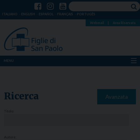
ITALIANO
ENGLISH
ESPAÑOL
FRANÇAIS
PORTUGÊS
Webmail
|
Area Riservata
MENU
Chi siamo
Dove siamo
Ricerca
Avanzata
Notizie
Titolo:
Risorse
Media
Autore: